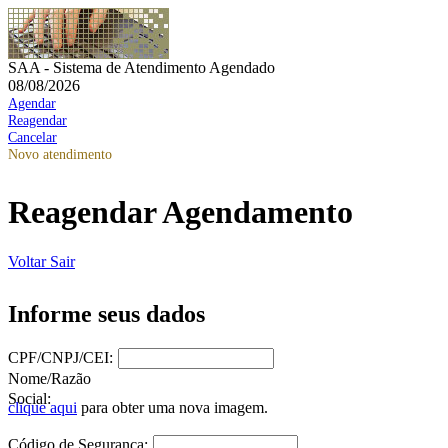
SAA - Sistema de Atendimento Agendado
08/08/2026
Agendar
Reagendar
Cancelar
Novo atendimento
Reagendar Agendamento
Voltar
Sair
Informe seus dados
CPF/CNPJ/CEI:
Nome/Razão
Social:
clique aqui
para obter uma nova imagem.
Código de Segurança: