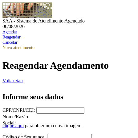
SAA - Sistema de Atendimento Agendado
06/08/2026
Agendar
Reagendar
Cancelar
Novo atendimento
Reagendar Agendamento
Voltar
Sair
Informe seus dados
CPF/CNPJ/CEI:
Nome/Razão
Social:
clique aqui
para obter uma nova imagem.
Código de Segurança: