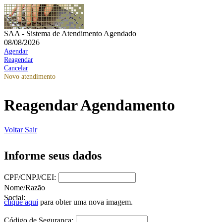
SAA - Sistema de Atendimento Agendado
08/08/2026
Agendar
Reagendar
Cancelar
Novo atendimento
Reagendar Agendamento
Voltar
Sair
Informe seus dados
CPF/CNPJ/CEI:
Nome/Razão
Social:
clique aqui
para obter uma nova imagem.
Código de Segurança: