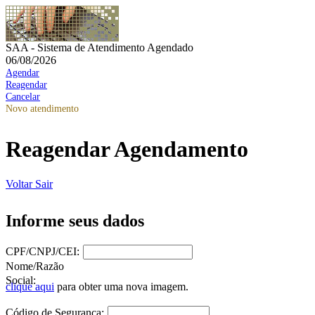
SAA - Sistema de Atendimento Agendado
06/08/2026
Agendar
Reagendar
Cancelar
Novo atendimento
Reagendar Agendamento
Voltar
Sair
Informe seus dados
CPF/CNPJ/CEI:
Nome/Razão
Social:
clique aqui
para obter uma nova imagem.
Código de Segurança: