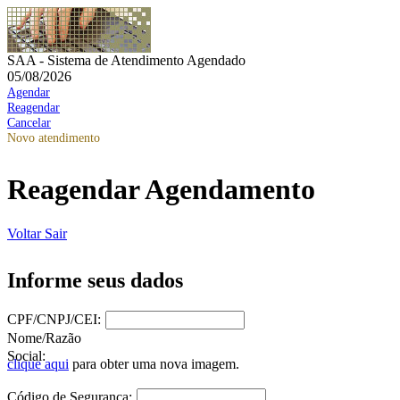
SAA - Sistema de Atendimento Agendado
05/08/2026
Agendar
Reagendar
Cancelar
Novo atendimento
Reagendar Agendamento
Voltar
Sair
Informe seus dados
CPF/CNPJ/CEI:
Nome/Razão
Social:
clique aqui
para obter uma nova imagem.
Código de Segurança: