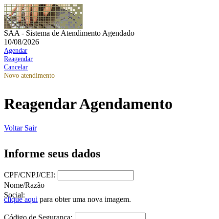
SAA - Sistema de Atendimento Agendado
10/08/2026
Agendar
Reagendar
Cancelar
Novo atendimento
Reagendar Agendamento
Voltar
Sair
Informe seus dados
CPF/CNPJ/CEI:
Nome/Razão
Social:
clique aqui
para obter uma nova imagem.
Código de Segurança: