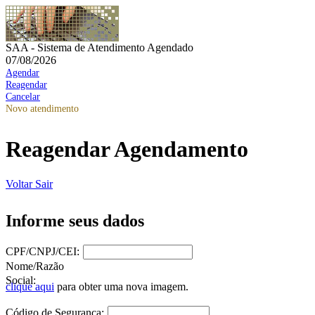
SAA - Sistema de Atendimento Agendado
07/08/2026
Agendar
Reagendar
Cancelar
Novo atendimento
Reagendar Agendamento
Voltar
Sair
Informe seus dados
CPF/CNPJ/CEI:
Nome/Razão
Social:
clique aqui
para obter uma nova imagem.
Código de Segurança: