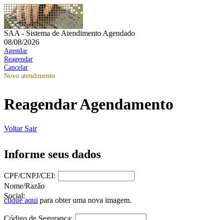
SAA - Sistema de Atendimento Agendado
08/08/2026
Agendar
Reagendar
Cancelar
Novo atendimento
Reagendar Agendamento
Voltar
Sair
Informe seus dados
CPF/CNPJ/CEI:
Nome/Razão
Social:
clique aqui
para obter uma nova imagem.
Código de Segurança: