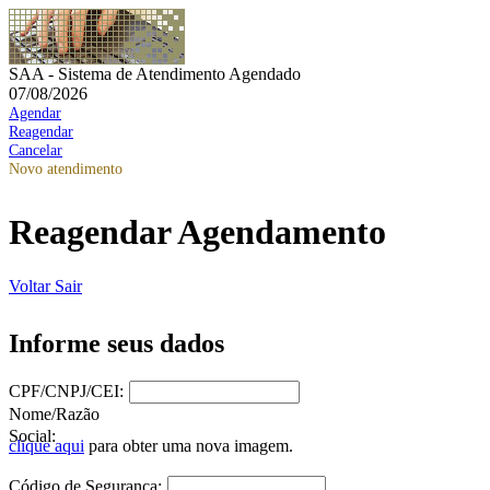
SAA - Sistema de Atendimento Agendado
07/08/2026
Agendar
Reagendar
Cancelar
Novo atendimento
Reagendar Agendamento
Voltar
Sair
Informe seus dados
CPF/CNPJ/CEI:
Nome/Razão
Social:
clique aqui
para obter uma nova imagem.
Código de Segurança: