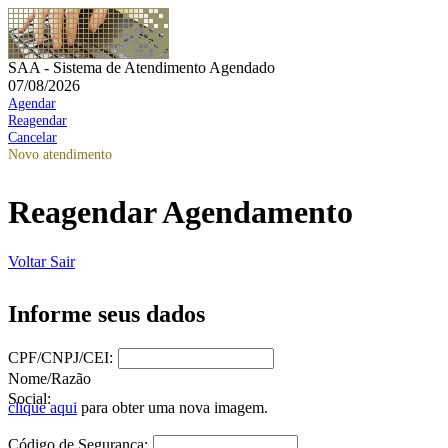
SAA - Sistema de Atendimento Agendado
07/08/2026
Agendar
Reagendar
Cancelar
Novo atendimento
Reagendar Agendamento
Voltar
Sair
Informe seus dados
CPF/CNPJ/CEI:
Nome/Razão
Social:
clique aqui
para obter uma nova imagem.
Código de Segurança: