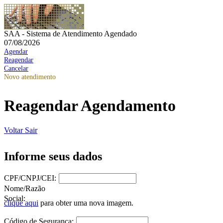
SAA - Sistema de Atendimento Agendado
07/08/2026
Agendar
Reagendar
Cancelar
Novo atendimento
Reagendar Agendamento
Voltar
Sair
Informe seus dados
CPF/CNPJ/CEI:
Nome/Razão
Social:
clique aqui
para obter uma nova imagem.
Código de Segurança: