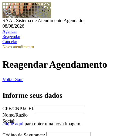
SAA - Sistema de Atendimento Agendado
08/08/2026
Agendar
Reagendar
Cancelar
Novo atendimento
Reagendar Agendamento
Voltar
Sair
Informe seus dados
CPF/CNPJ/CEI:
Nome/Razão
Social:
clique aqui
para obter uma nova imagem.
Código de Segurança: