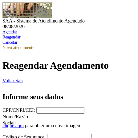
SAA - Sistema de Atendimento Agendado
08/08/2026
Agendar
Reagendar
Cancelar
Novo atendimento
Reagendar Agendamento
Voltar
Sair
Informe seus dados
CPF/CNPJ/CEI:
Nome/Razão
Social:
clique aqui
para obter uma nova imagem.
Código de Segurança: