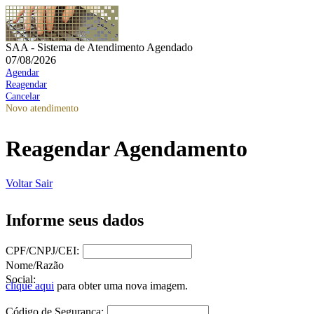
SAA - Sistema de Atendimento Agendado
07/08/2026
Agendar
Reagendar
Cancelar
Novo atendimento
Reagendar Agendamento
Voltar
Sair
Informe seus dados
CPF/CNPJ/CEI:
Nome/Razão
Social:
clique aqui
para obter uma nova imagem.
Código de Segurança: