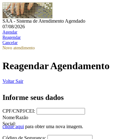
SAA - Sistema de Atendimento Agendado
07/08/2026
Agendar
Reagendar
Cancelar
Novo atendimento
Reagendar Agendamento
Voltar
Sair
Informe seus dados
CPF/CNPJ/CEI:
Nome/Razão
Social:
clique aqui
para obter uma nova imagem.
Código de Segurança: