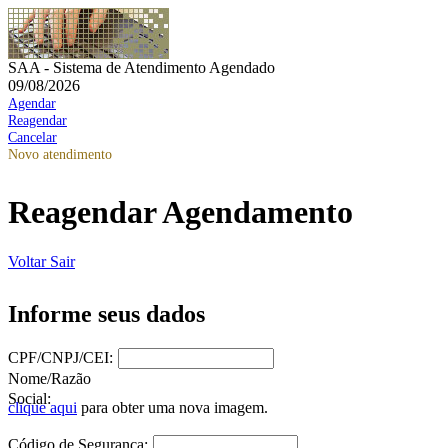
SAA - Sistema de Atendimento Agendado
09/08/2026
Agendar
Reagendar
Cancelar
Novo atendimento
Reagendar Agendamento
Voltar
Sair
Informe seus dados
CPF/CNPJ/CEI:
Nome/Razão
Social:
clique aqui
para obter uma nova imagem.
Código de Segurança: