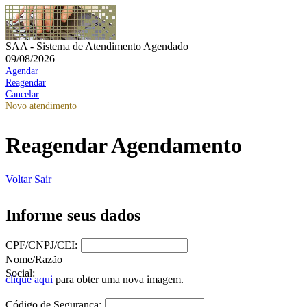
SAA - Sistema de Atendimento Agendado
09/08/2026
Agendar
Reagendar
Cancelar
Novo atendimento
Reagendar Agendamento
Voltar
Sair
Informe seus dados
CPF/CNPJ/CEI:
Nome/Razão
Social:
clique aqui
para obter uma nova imagem.
Código de Segurança: