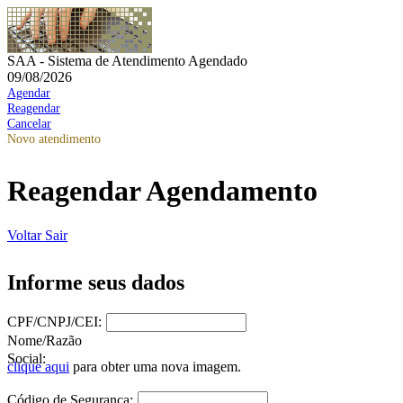
SAA - Sistema de Atendimento Agendado
09/08/2026
Agendar
Reagendar
Cancelar
Novo atendimento
Reagendar Agendamento
Voltar
Sair
Informe seus dados
CPF/CNPJ/CEI:
Nome/Razão
Social:
clique aqui
para obter uma nova imagem.
Código de Segurança: