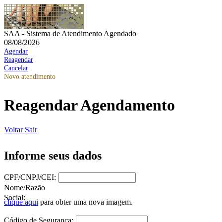
SAA - Sistema de Atendimento Agendado
08/08/2026
Agendar
Reagendar
Cancelar
Novo atendimento
Reagendar Agendamento
Voltar
Sair
Informe seus dados
CPF/CNPJ/CEI:
Nome/Razão
Social:
clique aqui
para obter uma nova imagem.
Código de Segurança: