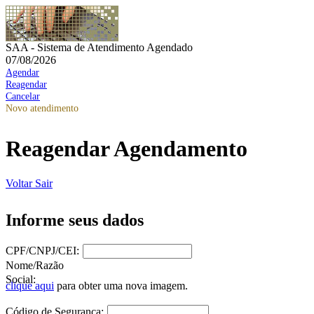
SAA - Sistema de Atendimento Agendado
07/08/2026
Agendar
Reagendar
Cancelar
Novo atendimento
Reagendar Agendamento
Voltar
Sair
Informe seus dados
CPF/CNPJ/CEI:
Nome/Razão
Social:
clique aqui
para obter uma nova imagem.
Código de Segurança: