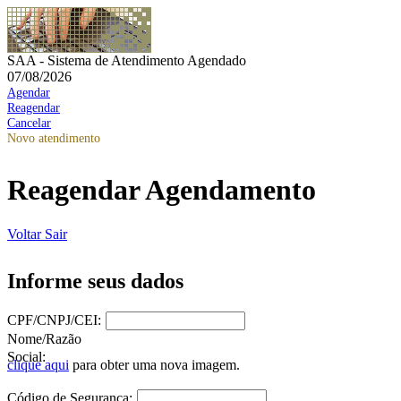
SAA - Sistema de Atendimento Agendado
07/08/2026
Agendar
Reagendar
Cancelar
Novo atendimento
Reagendar Agendamento
Voltar
Sair
Informe seus dados
CPF/CNPJ/CEI:
Nome/Razão
Social:
clique aqui
para obter uma nova imagem.
Código de Segurança: