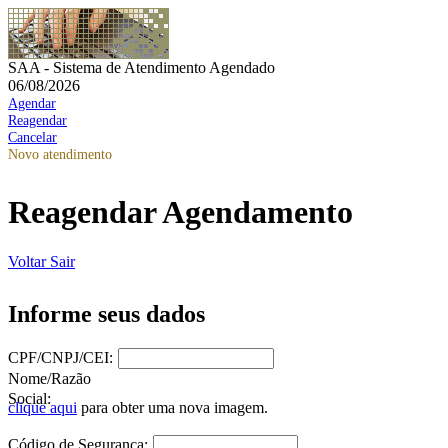
SAA - Sistema de Atendimento Agendado
06/08/2026
Agendar
Reagendar
Cancelar
Novo atendimento
Reagendar Agendamento
Voltar
Sair
Informe seus dados
CPF/CNPJ/CEI:
Nome/Razão
Social:
clique aqui
para obter uma nova imagem.
Código de Segurança: