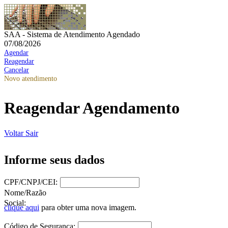
SAA - Sistema de Atendimento Agendado
07/08/2026
Agendar
Reagendar
Cancelar
Novo atendimento
Reagendar Agendamento
Voltar
Sair
Informe seus dados
CPF/CNPJ/CEI:
Nome/Razão
Social:
clique aqui
para obter uma nova imagem.
Código de Segurança: