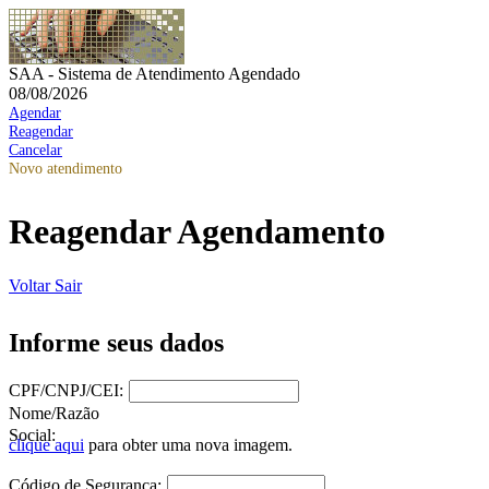
SAA - Sistema de Atendimento Agendado
08/08/2026
Agendar
Reagendar
Cancelar
Novo atendimento
Reagendar Agendamento
Voltar
Sair
Informe seus dados
CPF/CNPJ/CEI:
Nome/Razão
Social:
clique aqui
para obter uma nova imagem.
Código de Segurança: