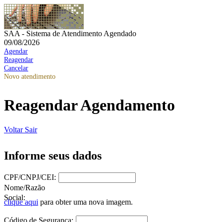
SAA - Sistema de Atendimento Agendado
09/08/2026
Agendar
Reagendar
Cancelar
Novo atendimento
Reagendar Agendamento
Voltar
Sair
Informe seus dados
CPF/CNPJ/CEI:
Nome/Razão
Social:
clique aqui
para obter uma nova imagem.
Código de Segurança: