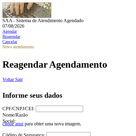
SAA - Sistema de Atendimento Agendado
07/08/2026
Agendar
Reagendar
Cancelar
Novo atendimento
Reagendar Agendamento
Voltar
Sair
Informe seus dados
CPF/CNPJ/CEI:
Nome/Razão
Social:
clique aqui
para obter uma nova imagem.
Código de Segurança: