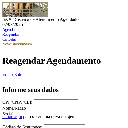
SAA - Sistema de Atendimento Agendado
07/08/2026
Agendar
Reagendar
Cancelar
Novo atendimento
Reagendar Agendamento
Voltar
Sair
Informe seus dados
CPF/CNPJ/CEI:
Nome/Razão
Social:
clique aqui
para obter uma nova imagem.
Código de Segurança: