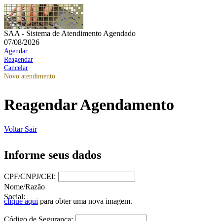
SAA - Sistema de Atendimento Agendado
07/08/2026
Agendar
Reagendar
Cancelar
Novo atendimento
Reagendar Agendamento
Voltar
Sair
Informe seus dados
CPF/CNPJ/CEI:
Nome/Razão
Social:
clique aqui
para obter uma nova imagem.
Código de Segurança: