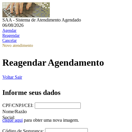
SAA - Sistema de Atendimento Agendado
06/08/2026
Agendar
Reagendar
Cancelar
Novo atendimento
Reagendar Agendamento
Voltar
Sair
Informe seus dados
CPF/CNPJ/CEI:
Nome/Razão
Social:
clique aqui
para obter uma nova imagem.
Código de Segurança: