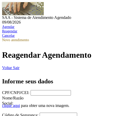
SAA - Sistema de Atendimento Agendado
09/08/2026
Agendar
Reagendar
Cancelar
Novo atendimento
Reagendar Agendamento
Voltar
Sair
Informe seus dados
CPF/CNPJ/CEI:
Nome/Razão
Social:
clique aqui
para obter uma nova imagem.
Código de Segurança: