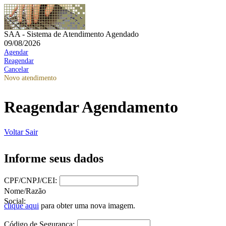
SAA - Sistema de Atendimento Agendado
09/08/2026
Agendar
Reagendar
Cancelar
Novo atendimento
Reagendar Agendamento
Voltar
Sair
Informe seus dados
CPF/CNPJ/CEI:
Nome/Razão
Social:
clique aqui
para obter uma nova imagem.
Código de Segurança: