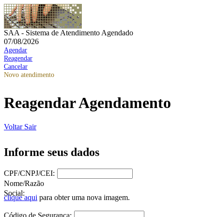
SAA - Sistema de Atendimento Agendado
07/08/2026
Agendar
Reagendar
Cancelar
Novo atendimento
Reagendar Agendamento
Voltar
Sair
Informe seus dados
CPF/CNPJ/CEI:
Nome/Razão
Social:
clique aqui
para obter uma nova imagem.
Código de Segurança: