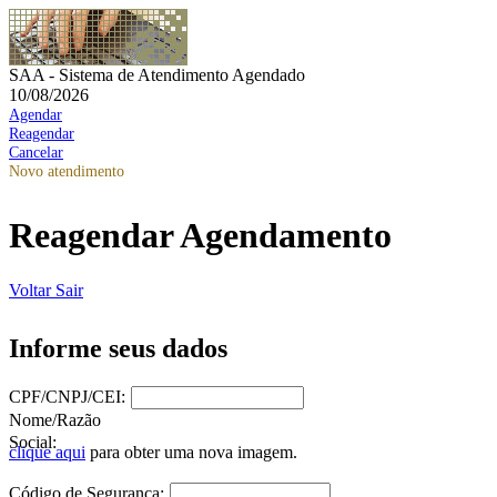
SAA - Sistema de Atendimento Agendado
10/08/2026
Agendar
Reagendar
Cancelar
Novo atendimento
Reagendar Agendamento
Voltar
Sair
Informe seus dados
CPF/CNPJ/CEI:
Nome/Razão
Social:
clique aqui
para obter uma nova imagem.
Código de Segurança: