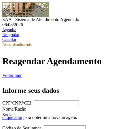
SAA - Sistema de Atendimento Agendado
06/08/2026
Agendar
Reagendar
Cancelar
Novo atendimento
Reagendar Agendamento
Voltar
Sair
Informe seus dados
CPF/CNPJ/CEI:
Nome/Razão
Social:
clique aqui
para obter uma nova imagem.
Código de Segurança: