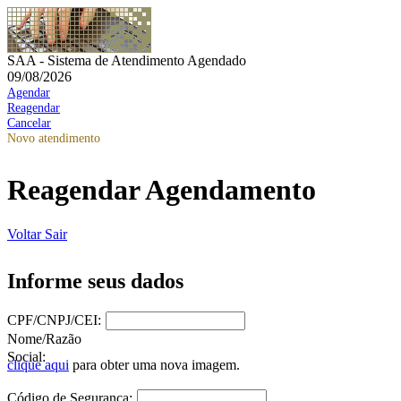
SAA - Sistema de Atendimento Agendado
09/08/2026
Agendar
Reagendar
Cancelar
Novo atendimento
Reagendar Agendamento
Voltar
Sair
Informe seus dados
CPF/CNPJ/CEI:
Nome/Razão
Social:
clique aqui
para obter uma nova imagem.
Código de Segurança: