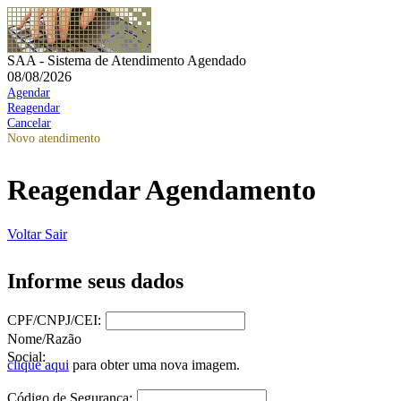
SAA - Sistema de Atendimento Agendado
08/08/2026
Agendar
Reagendar
Cancelar
Novo atendimento
Reagendar Agendamento
Voltar
Sair
Informe seus dados
CPF/CNPJ/CEI:
Nome/Razão
Social:
clique aqui
para obter uma nova imagem.
Código de Segurança: