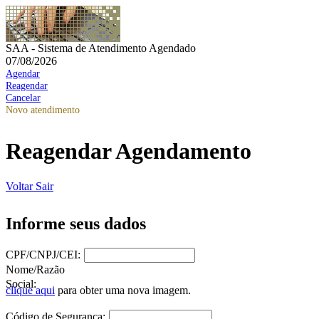
SAA - Sistema de Atendimento Agendado
07/08/2026
Agendar
Reagendar
Cancelar
Novo atendimento
Reagendar Agendamento
Voltar
Sair
Informe seus dados
CPF/CNPJ/CEI:
Nome/Razão
Social:
clique aqui
para obter uma nova imagem.
Código de Segurança: