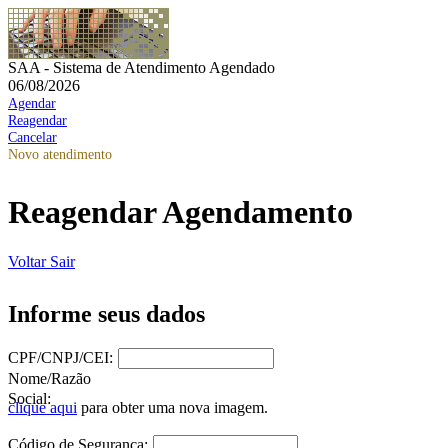
SAA - Sistema de Atendimento Agendado
06/08/2026
Agendar
Reagendar
Cancelar
Novo atendimento
Reagendar Agendamento
Voltar
Sair
Informe seus dados
CPF/CNPJ/CEI:
Nome/Razão
Social:
clique aqui
para obter uma nova imagem.
Código de Segurança: