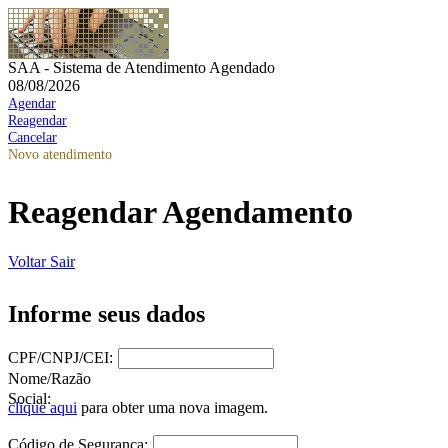
SAA - Sistema de Atendimento Agendado
08/08/2026
Agendar
Reagendar
Cancelar
Novo atendimento
Reagendar Agendamento
Voltar
Sair
Informe seus dados
CPF/CNPJ/CEI:
Nome/Razão
Social:
clique aqui
para obter uma nova imagem.
Código de Segurança: