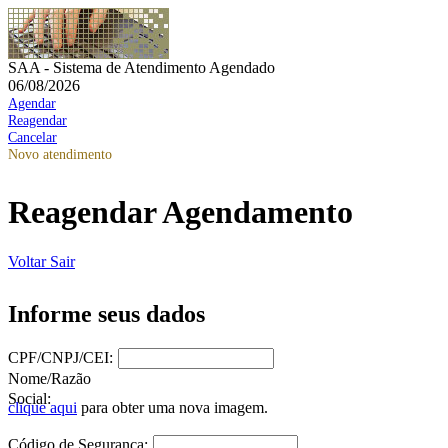
SAA - Sistema de Atendimento Agendado
06/08/2026
Agendar
Reagendar
Cancelar
Novo atendimento
Reagendar Agendamento
Voltar
Sair
Informe seus dados
CPF/CNPJ/CEI:
Nome/Razão
Social:
clique aqui
para obter uma nova imagem.
Código de Segurança: