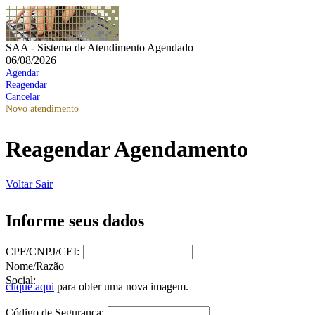
SAA - Sistema de Atendimento Agendado
06/08/2026
Agendar
Reagendar
Cancelar
Novo atendimento
Reagendar Agendamento
Voltar
Sair
Informe seus dados
CPF/CNPJ/CEI:
Nome/Razão
Social:
clique aqui
para obter uma nova imagem.
Código de Segurança: