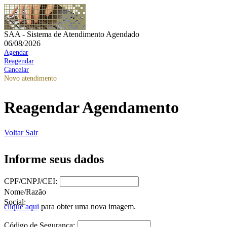
SAA - Sistema de Atendimento Agendado
06/08/2026
Agendar
Reagendar
Cancelar
Novo atendimento
Reagendar Agendamento
Voltar
Sair
Informe seus dados
CPF/CNPJ/CEI:
Nome/Razão
Social:
clique aqui
para obter uma nova imagem.
Código de Segurança: