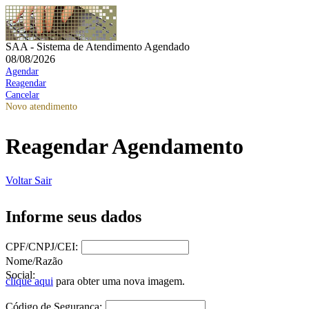
SAA - Sistema de Atendimento Agendado
08/08/2026
Agendar
Reagendar
Cancelar
Novo atendimento
Reagendar Agendamento
Voltar
Sair
Informe seus dados
CPF/CNPJ/CEI:
Nome/Razão
Social:
clique aqui
para obter uma nova imagem.
Código de Segurança: