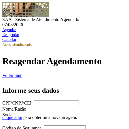
SAA - Sistema de Atendimento Agendado
07/08/2026
Agendar
Reagendar
Cancelar
Novo atendimento
Reagendar Agendamento
Voltar
Sair
Informe seus dados
CPF/CNPJ/CEI:
Nome/Razão
Social:
clique aqui
para obter uma nova imagem.
Código de Segurança: