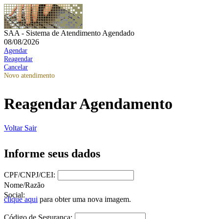
SAA - Sistema de Atendimento Agendado
08/08/2026
Agendar
Reagendar
Cancelar
Novo atendimento
Reagendar Agendamento
Voltar
Sair
Informe seus dados
CPF/CNPJ/CEI:
Nome/Razão
Social:
clique aqui
para obter uma nova imagem.
Código de Segurança: