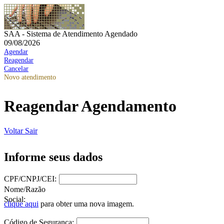
SAA - Sistema de Atendimento Agendado
09/08/2026
Agendar
Reagendar
Cancelar
Novo atendimento
Reagendar Agendamento
Voltar
Sair
Informe seus dados
CPF/CNPJ/CEI:
Nome/Razão
Social:
clique aqui
para obter uma nova imagem.
Código de Segurança: