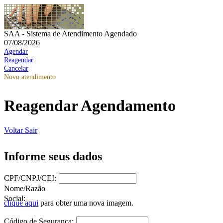
SAA - Sistema de Atendimento Agendado
07/08/2026
Agendar
Reagendar
Cancelar
Novo atendimento
Reagendar Agendamento
Voltar
Sair
Informe seus dados
CPF/CNPJ/CEI:
Nome/Razão
Social:
clique aqui
para obter uma nova imagem.
Código de Segurança: