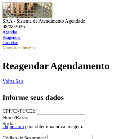
SAA - Sistema de Atendimento Agendado
08/08/2026
Agendar
Reagendar
Cancelar
Novo atendimento
Reagendar Agendamento
Voltar
Sair
Informe seus dados
CPF/CNPJ/CEI:
Nome/Razão
Social:
clique aqui
para obter uma nova imagem.
Código de Segurança: