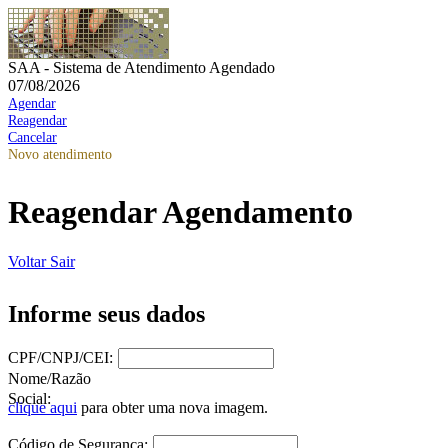
SAA - Sistema de Atendimento Agendado
07/08/2026
Agendar
Reagendar
Cancelar
Novo atendimento
Reagendar Agendamento
Voltar
Sair
Informe seus dados
CPF/CNPJ/CEI:
Nome/Razão
Social:
clique aqui
para obter uma nova imagem.
Código de Segurança: