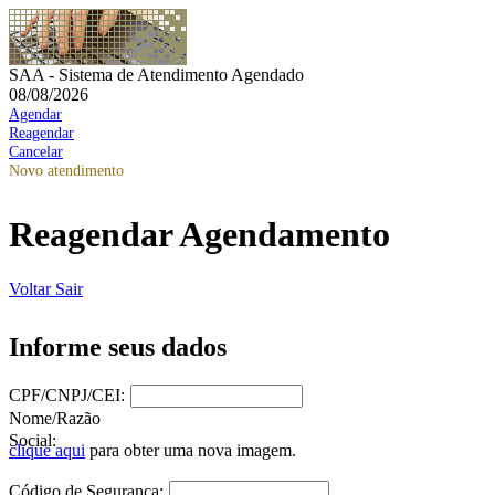
SAA - Sistema de Atendimento Agendado
08/08/2026
Agendar
Reagendar
Cancelar
Novo atendimento
Reagendar Agendamento
Voltar
Sair
Informe seus dados
CPF/CNPJ/CEI:
Nome/Razão
Social:
clique aqui
para obter uma nova imagem.
Código de Segurança: